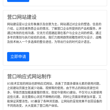
营口网站建设
网站建设是以企业形象展示及创意为主，网站通过对企业的塑造、信息的
介绍，让浏览者熟悉企业的情况、了解营口企业所提供的产品和服务，并
通过有效的在线沟通、交流方式搭建起潜在客户与企业之间的桥梁。通过
多年的策划与执行经验的总结，我们力图将趋势前瞻性研究与设计、战略
及技术纳入一个多选择的整合途径，为导出行业的时代设计语言。
立即申请
营口响应式网站制作
H5技术实现的网站也即响应式网站，改善了页面多媒体元素的使用问题，
之前建站页面主张减少动画、视频等的使用，由于所占的网站资源空间
多，导致页面加载速度慢的情况，但如今使用H5建站，不仅可以大胆使用
这些元素，且无需担心浏览不顺畅的问题，同时让页面显得更加丰富，又
能保证其整洁性。H5兼容了各种浏览器，让网站的呈现效果不会因设备的
不同而改变，大大提高了营口用户体验。