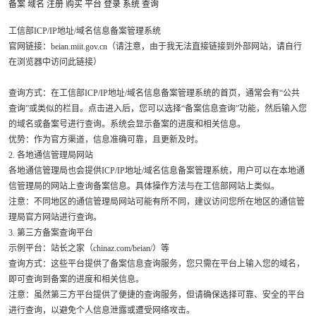
备案
域名
注册
购买
平台
登录
系统
查询
工信部ICP/IP地址/域名信息备案管理系统
官网链接：beian.miit.gov.cn（请注意，由于我无法直接链接到外部网站，请自行
在浏览器中访问此链接）
查询方式：在工信部ICP/IP地址/域名信息备案管理系统的首页，通常会有“公共
查询”或类似的栏目。点击进入后，您可以选择“备案信息查询”功能，然后输入您
的域名或备案号进行查询。系统会显示备案的进度和相关信息。
优势：作为官方渠道，信息准确可靠，且更新及时。
2. 各地通信管理局网站
各地通信管理局也会提供ICP/IP地址/域名信息备案管理系统，用户可以在本地通
信管理局的网站上查询备案信息。具体操作方法与在工信部网站上类似。
注意：不同地区的通信管理局网站可能有所不同，建议访问您所在地区的通信管
理局官方网站进行查询。
3. 第三方备案查询平台
示例平台：站长之家（chinaz.com/beian/）等
查询方式：这些平台提供了备案信息查询服务，您只需在平台上输入您的域名，
即可查询到备案的进度和相关信息。
注意：虽然第三方平台提供了便捷的查询服务，但请确保选择可靠、安全的平台
进行查询，以避免个人信息泄露或遭受网络攻击。