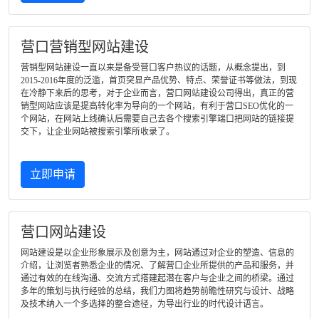
营口营销型网站建设
营销型网站建设一直以来是备受营口客户热议的话题，从概念提出，到
2015-2016年度的泛滥，首页突显产品优势、特点、荣誉证书等做法，到现
在冷静下来后的思考，对于企业而言，营口网站建设公司得出，真正的营
销型网站应该是提高转化率为导向的一个网站，有利于营口SEO优化的一
个网站，在网站上线确认后需要自己去各个搜索引擎端口把网站的链接提
交下，让企业网站被搜索引擎所收录了。
立即申请
营口网站建设
网站建设是以企业形象展示及创意为主，网站通过对企业的塑造、信息的
介绍，让浏览者熟悉企业的情况、了解营口企业所提供的产品和服务，并
通过有效的在线沟通、交流方式搭建起潜在客户与企业之间的桥梁。通过
多年的策划与执行经验的总结，我们力图将趋势前瞻性研究与设计、战略
及技术纳入一个多选择的整合途径，为导出行业的时代设计语言。