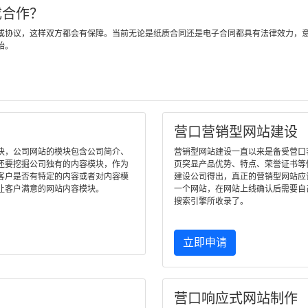
成合作？
或协议，这样双方都会有保障。当前无论是纸质合同还是电子合同都具有法律效力，
始。
营口营销型网站建设
块，公司网站的模块包含公司简介、
营销型网站建设一直以来是备受营口客户
还要挖掘公司独有的内容模块，作为
页突显产品优势、特点、荣誉证书等
客户是否有特定的内容或者对内容模
建设公司得出，真正的营销型网站应
让客户满意的网站内容模块。
一个网站，在网站上线确认后需要自
搜索引擎所收录了。
立即申请
营口响应式网站制作