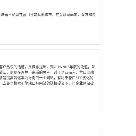
意味着不论您在营口还是其他城市，在互联网面前，双方都是
热议的话题，从概念提出，到2015-2016年度的泛滥，首
做法，到现在冷静下来后的思考，对于企业而言，营口网站
该是提高转化率为导向的一个网站，有利于营口SEO优化的
己去各个搜索引擎端口把网站的链接提交下，让企业网站被