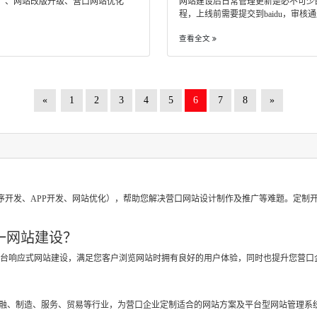
广、网站改版升级、营口网站优化
网站建设后日常管理更新是必不可少
程，上线前需要提交到baidu，审核通过后搜
查看全文
«
1
2
3
4
5
6
7
8
»
？
序开发、APP开发、网站优化），帮助您解决营口网站设计制作及推广等难题。定制
一网站建设？
跨平台响应式网站建设，满足您客户浏览网站时拥有良好的用户体验，同时也提升您营口
？
金融、制造、服务、贸易等行业，为营口企业定制适合的网站方案及平台型网站管理系