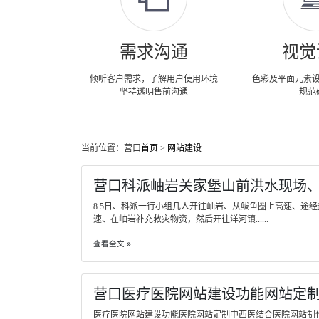
需求沟通
视觉
倾听客户需求，了解用户使用环境
色彩及平面元素
坚持透明售前沟通
规范
当前位置：营口
首页
>
网站建设
营口科派岫岩关家堡山前洪水现场
8.5日、科派一行小组几人开往岫岩、从鲅鱼圈上高速、途
速、在岫岩补充救灾物资，然后开往洋河镇......
查看全文
营口医疗医院网站建设功能网站定
医疗医院网站建设功能医院网站定制中西医结合医院网站制