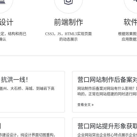
设计
前端制作
软
设定，结构和而已
CSS3，JS，HTML5实现页面
根据效果图
确认
的动态展示
应用数据
、抗洪一线！
营口网站制作后备案
经盖州、大石桥、海城、到岫岩下高
网站制作后备案对网站有什么影响？
响的，正常在网站搭建的同时进行网站备..
查看全文
制
营口网站提升形象获
作建设设计，纯设计界面切图重构，
企业网站突出企业核心特点展示企业