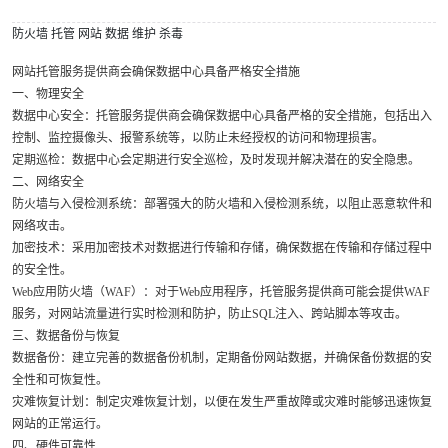
防火墙
托管
网站
数据
维护
杀毒
网站托管服务提供商会确保数据中心具备严格安全措施
一、物理安全
数据中心安全：托管服务提供商会确保数据中心具备严格的安全措施，包括出入
控制、监控摄像头、报警系统等，以防止未经授权的访问和物理损害。
定期巡检：数据中心会定期进行安全巡检，及时发现并解决潜在的安全隐患。
二、网络安全
防火墙与入侵检测系统：部署强大的防火墙和入侵检测系统，以阻止恶意软件和
网络攻击。
加密技术：采用加密技术对数据进行传输和存储，确保数据在传输和存储过程中
的安全性。
Web应用防火墙（WAF）：对于Web应用程序，托管服务提供商可能会提供WAF
服务，对网站流量进行实时检测和防护，防止SQL注入、跨站脚本等攻击。
三、数据备份与恢复
数据备份：建立完善的数据备份机制，定期备份网站数据，并确保备份数据的安
全性和可恢复性。
灾难恢复计划：制定灾难恢复计划，以便在发生严重故障或灾难时能够迅速恢复
网站的正常运行。
四、硬件可靠性