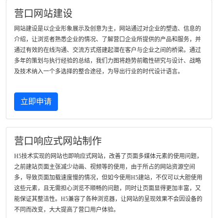
营口网站建设
网站建设是以企业形象展示及创意为主，网站通过对企业的塑造、信息的
介绍，让浏览者熟悉企业的情况、了解营口企业所提供的产品和服务，并
通过有效的在线沟通、交流方式搭建起潜在客户与企业之间的桥梁。通过
多年的策划与执行经验的总结，我们力图将趋势前瞻性研究与设计、战略
及技术纳入一个多选择的整合途径，为导出行业的时代设计语言。
立即申请
营口响应式网站制作
H5技术实现的网站也即响应式网站，改善了页面多媒体元素的使用问题，
之前建站页面主张减少动画、视频等的使用，由于所占的网站资源空间
多，导致页面加载速度慢的情况，但如今使用H5建站，不仅可以大胆使用
这些元素，且无需担心浏览不顺畅的问题，同时让页面显得更加丰富，又
能保证其整洁性。H5兼容了各种浏览器，让网站的呈现效果不会因设备的
不同而改变，大大提高了营口用户体验。