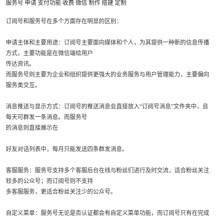
服务号
申请
支付功能
收费
微信
制作
搭建
定制
订阅号和服务号在多个方面存在明显的区别：
申请主体和主要用途：订阅号主要面向媒体和个人，为其提供一种新的信息传播
方式，主要功能是在微信端给用户
传达资讯。
而服务号则主要为企业和组织提供更强大的业务服务与用户管理能力，主要偏向
服务类交互。
消息推送与显示方式：订阅号的推送消息会直接放入“订阅号消息”文件夹中，且
每天可群发一条消息。而服务号
的消息则直接展示在
好友对话列表中，每月只能发送四条群发消息。
客服服务：服务号支持多个客服后台在线与粉丝们进行及时交流，适合粉丝关注
较多的公众号；而订阅号则不支持
多客服服务，更适合粉丝关注少的公众号。
自定义菜单：服务号无论是否认证都会有自定义菜单功能，而订阅号只有在完成