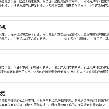
格也更加实惠，搭建上线也更快，当然也不是能满足所有用户。一部分用户有个性化
时间，是根据需求评估开发时间，以及所需费用，如果目前的需求，小程序系统还是够
商机
在，小程序已经覆盖多个行业，每天注册人数以及商家都破万，最近有些客户来找我
的竞争力，主要是从以下六点来分析。 1、你的客户在用微信 微信用户基本超过
要下载，不占据空间，即用即走的特点，受到广大网友的喜欢，而且用户可以通过
安装就可以使用的应用。让您的应用梦想“触手可及”。用户可以扫描或搜索应用程序来打
优势
依赖于微信的公众号不同，小程序不能给用户推送信息，只能通过营销的手段来吸引
具有很大的优势，所以只要你掌握了小程序是如何工作的，运营就会变得更容易! 怎