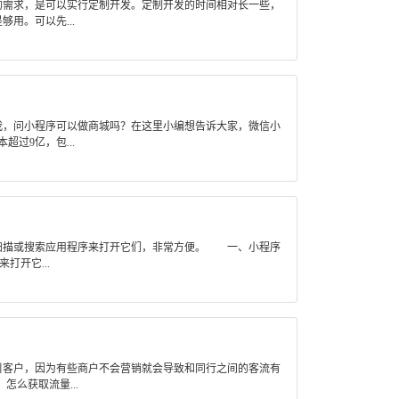
的需求，是可以实行定制开发。定制开发的时间相对长一些，
用。可以先...
，问小程序可以做商城吗？在这里小编想告诉大家，微信小
9亿，包...
扫描或搜索应用程序来打开它们，非常方便。 一、小程序
开它...
客户，因为有些商户不会营销就会导致和同行之间的客流有
么获取流量...