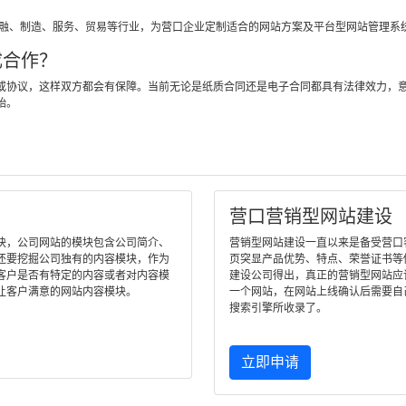
？
金融、制造、服务、贸易等行业，为营口企业定制适合的网站方案及平台型网站管理系
成合作？
或协议，这样双方都会有保障。当前无论是纸质合同还是电子合同都具有法律效力，
始。
营口营销型网站建设
块，公司网站的模块包含公司简介、
营销型网站建设一直以来是备受营口客户
还要挖掘公司独有的内容模块，作为
页突显产品优势、特点、荣誉证书等
客户是否有特定的内容或者对内容模
建设公司得出，真正的营销型网站应
让客户满意的网站内容模块。
一个网站，在网站上线确认后需要自
搜索引擎所收录了。
立即申请