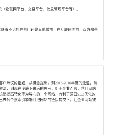
统（物联网平台、交易平台、信息管理平台等）。
意味着不论您在营口还是其他城市，在互联网面前，双方都是
热议的话题，从概念提出，到2015-2016年度的泛滥，首
做法，到现在冷静下来后的思考，对于企业而言，营口网站
该是提高转化率为导向的一个网站，有利于营口SEO优化的
己去各个搜索引擎端口把网站的链接提交下，让企业网站被