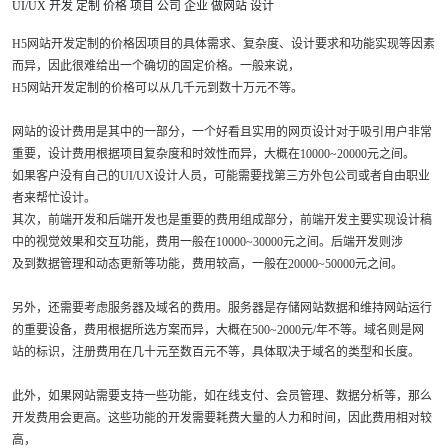
UI/UX
开发
定制
价格
项目
公司
企业
做网站
设计
H5网站开发定制的价格因项目的具体需求、复杂度、设计要求和功能实现等因素
而异，因此很难给出一个确切的固定价格。一般来说，
H5网站开发定制的价格可以从几千元到数十万元不等。
网站的设计费用是其中的一部分，一个好看且实用的网页设计对于吸引用户非常
重要，设计费用根据项目复杂度和时效性而异，大概在10000~20000元之间。
如果客户没有自己的UI/UX设计人员，可能需要找第三方外包公司或者自由职业
者来帮忙设计。
其次，前端开发和后端开发也是重要的费用组成部分，前端开发主要实现设计稿
中的视觉效果和交互功能，费用一般在10000~30000元之间。后端开发则涉
及到数据管理和动态更新等功能，费用较高，一般在20000~50000元之间。
另外，还需要考虑服务器及域名的费用。服务器是存储网站数据和维持网站运行
的重要设备，费用根据所选方案而异，大概在500~2000元/年不等。域名则是网
站的标识，注册费用在几十元至数百元不等，具体取决于域名的类型和长度。
此外，如果网站需要支持一些功能，如在线支付、会员管理、数据分析等，那么
开发费用会更高。这些功能的开发需要耗费大量的人力和时间，因此费用相对较
高，