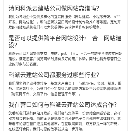
请问科派云建站公司做网站靠谱吗？
我们为各地企业提供多样化的互联网服务（网站建设、小程序开发、APP
开发、网站优化），帮助您解决营口网站设计制作及推广等难题。定制开
发的网站及系统我们可以为您提供申请软件著作权保护服务。
是否可以提供跨平台网站设计/三合一网站建
设？
科派云可以为您提供支持：电脑、pad、手机，三合一的跨平台响应式网站
建设，满足您客户浏览网站时拥有良好的用户体验，同时也提升您营口企
业的形象与知名度。
科派云建站公司都服务过哪些行业？
我们服务的企业种类较多，基本客户来自于：节能/环保、金融、制造、服
务、贸易等行业，为营口企业定制适合的网站方案及平台型网站管理系统
（物联网平台、交易平台、信息管理平台等）。
我在营口如何与科派云建站公司达成合作？
您委托我们进行网站开发前，我们会与您签署一份建站合同或协议，这样
双方都会有保障。当前无论是纸质合同还是电子合同都具有法律效力，意
味着不论您在营口还是其他城市，在互联网面前，双方都是一样的距离，
在线签订合同，我们与您的故事就从这一步开始。