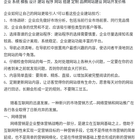
企业
系统
模板
设计
建站
程序
网站
搭建
定制
品牌网站建设
网站开发价格
企业如何让自己的网站更吸引人?可以看这些企业建站技巧：
1、市场调研：企业应先做好市场分析，包括当前行业市场前景、同行竞品情
况、企业自身的优势和不足、应该吸引哪些类型的客户等等。
2、选择靠谱的企业建站程序：建站程序的选择需要慎重，企业尽量选择知名度
较高、模板设计美观、系统稳定、企业建站功能丰富的平台。
3、导航必须清晰，在导航栏中放置用户最感兴趣的内容，使访问者平滑地到达
您网站的每个角落。
4、仔细检查你网站的每一页，及时处理网站上各种大小问题，一定要在你的访
问者到来之前就发现问题，否则你的就会大打折扣。
5、内容简单直接：要简单、精炼、直接，以增加其被完整阅读的机会。
6、定期更新网站内容，让访客觉得你的网站很有生命力，愿意每天对你的网站
进行回访，长期会形成一定的规则，不要隔三岔五。
随着互联网的迅速发展，一种新兴的市场营销方式—网络营销和网站推广在
各行各业取得了日新月异的发展。
一、网络营销
网络营销是企业整体营销战略的一部分，是建立在互联网基础之上，借助于
互联网特性来实现一定营销目标的一种营销手段，它既不是传统市场营销的简单
延续，也不是简单的营销网络化，它是在传统营销基础上整合形成的新的营销形