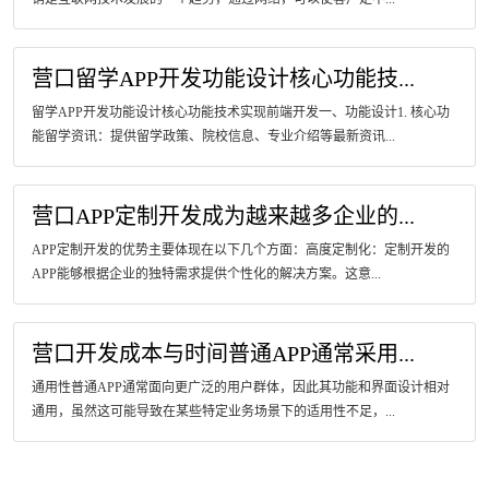
营口留学APP开发功能设计核心功能技...
留学APP开发功能设计核心功能技术实现前端开发一、功能设计1. 核心功
能留学资讯：提供留学政策、院校信息、专业介绍等最新资讯...
营口APP定制开发成为越来越多企业的...
APP定制开发的优势主要体现在以下几个方面：高度定制化：定制开发的
APP能够根据企业的独特需求提供个性化的解决方案。这意...
营口开发成本与时间普通APP通常采用...
通用性普通APP通常面向更广泛的用户群体，因此其功能和界面设计相对
通用，虽然这可能导致在某些特定业务场景下的适用性不足，...