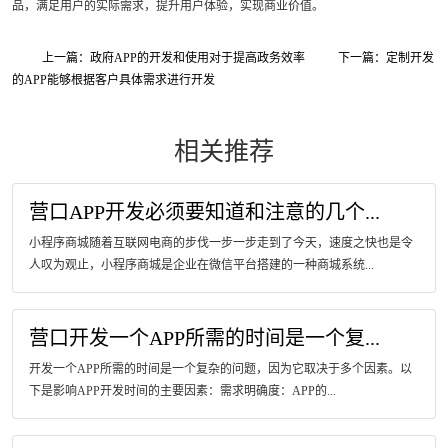
品，满足用户的实际需求，提升用户体验，实现商业价值。
上一篇：政府APP的开发和使用对于提高政务效率
下一篇：定制开发
的APP能够根据客户具体需求进行开发
相关推荐
营口APP开发必须要知道和注意的几个...
小程序商城随着互联网电商的步伐一步一步走到了今天，速度之快也是令
人叹为观止，小程序商城是企业在微信平台搭建的一种商城系统...
营口开发一个APP所需的时间是一个复...
开发一个APP所需的时间是一个复杂的问题，因为它取决于多个因素。以
下是影响APP开发时间的主要因素：需求明确度：APP的...