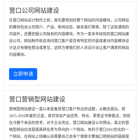
营口公司网站建设
在营口网站设计制作之前，首先要规划好整个网站的内容模块，公司网站
的模块包含公司简介、产品、新闻动态、联系我们等等，除了这些通用的
内容外，还要挖掘公司独有的内容模块，作为一家多年经验的营口网站建
设公司，网站制作前会询问营口客户是否有特定的内容或者对内容模块设
计这点有哪些想法或意见，这样方便我们的人员设计出让客户满意的网站
内容模块。
立即申请
营口营销型网站建设
营销型网站建设一直以来是备受营口客户热议的话题，从概念提出，到
2015-2016年度的泛滥，首页突显产品优势、特点、荣誉证书等做法，到现
在冷静下来后的思考，对于企业而言，营口网站建设公司得出，真正的营
销型网站应该是提高转化率为导向的一个网站，有利于营口SEO优化的一
个网站，在网站上线确认后需要自己去各个搜索引擎端口把网站的链接提