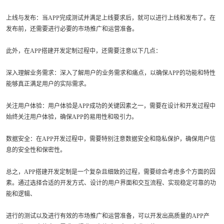
上线与发布：当APP完成测试并满足上线要求后，就可以进行上线和发布了。在
发布前，还需要进行必要的市场推广和运营准备。
此外，在APP搭建开发定制过程中，还需要注意以下几点：
深入理解业务需求：深入了解用户的业务需求和痛点，以确保APP的功能和特性
能够真正满足用户的实际需求。
关注用户体验：用户体验是APP成功的关键因素之一，需要在设计和开发过程中
始终关注用户体验，确保APP的易用性和吸引力。
数据安全：在APP开发过程中，需要特别注意数据安全和隐私保护，确保用户信
息的安全性和保密性。
总之，APP搭建开发定制是一个复杂且细致的过程，需要综合考虑多个方面的因
素。通过选择合适的开发方式、设计的用户界面和交互流程、实现稳定可靠的功
能和逻辑、
进行的测试以及进行有效的市场推广和运营准备，可以开发出高质量的APP产