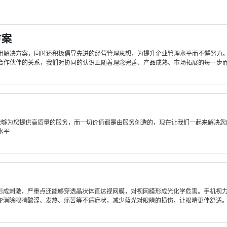
方案
用解决方案，同时还积极倡导先进的经营管理思想，为提升企业管理水平而不懈努力
作伙伴的关系，我们对协同的认识正随着理念完善、产品成熟、市场拓展的每一步而日
队能够为您提供高质量的服务，而一切价值都是由服务创造的，现在让我们一起来解决
水平
形成刺激，严重点还能够穿透晶状体直达视网膜，对视网膜形成光化学危害。手机视力
P消除眼睛酸涩、发热、痛苦等不适症状，减少蓝光对眼睛的损伤，让眼晴更佳舒适。护