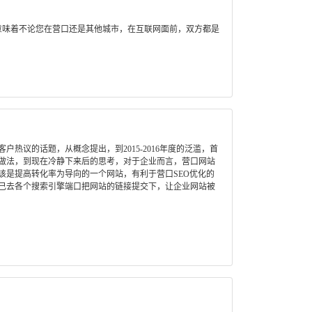
意味着不论您在营口还是其他城市，在互联网面前，双方都是
热议的话题，从概念提出，到2015-2016年度的泛滥，首
做法，到现在冷静下来后的思考，对于企业而言，营口网站
该是提高转化率为导向的一个网站，有利于营口SEO优化的
己去各个搜索引擎端口把网站的链接提交下，让企业网站被