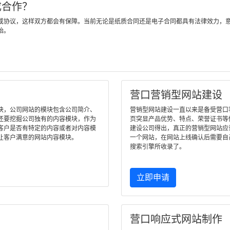
成合作？
或协议，这样双方都会有保障。当前无论是纸质合同还是电子合同都具有法律效力，
始。
营口营销型网站建设
块，公司网站的模块包含公司简介、
营销型网站建设一直以来是备受营口客户
还要挖掘公司独有的内容模块，作为
页突显产品优势、特点、荣誉证书等
客户是否有特定的内容或者对内容模
建设公司得出，真正的营销型网站应
让客户满意的网站内容模块。
一个网站，在网站上线确认后需要自
搜索引擎所收录了。
立即申请
营口响应式网站制作