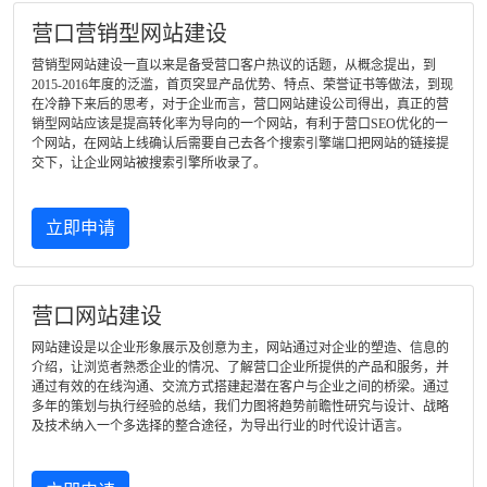
营口营销型网站建设
营销型网站建设一直以来是备受营口客户热议的话题，从概念提出，到
2015-2016年度的泛滥，首页突显产品优势、特点、荣誉证书等做法，到现
在冷静下来后的思考，对于企业而言，营口网站建设公司得出，真正的营
销型网站应该是提高转化率为导向的一个网站，有利于营口SEO优化的一
个网站，在网站上线确认后需要自己去各个搜索引擎端口把网站的链接提
交下，让企业网站被搜索引擎所收录了。
立即申请
营口网站建设
网站建设是以企业形象展示及创意为主，网站通过对企业的塑造、信息的
介绍，让浏览者熟悉企业的情况、了解营口企业所提供的产品和服务，并
通过有效的在线沟通、交流方式搭建起潜在客户与企业之间的桥梁。通过
多年的策划与执行经验的总结，我们力图将趋势前瞻性研究与设计、战略
及技术纳入一个多选择的整合途径，为导出行业的时代设计语言。