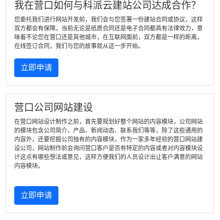
我在营口如何与科派云建站公司达成合作？
您委托我们进行网站开发前，我们会与您签署一份建站合同或协议，这样
双方都会有保障。当前无论是纸质合同还是电子合同都具有法律效力，意
味着不论您在营口还是其他城市，在互联网面前，双方都是一样的距离，
在线签订合同，我们与您的故事就从这一步开始。
立即申请
营口公司网站建设
在营口网站设计制作之前，首先要规划好整个网站的内容模块，公司网站
的模块包含公司简介、产品、新闻动态、联系我们等等，除了这些通用的
内容外，还要挖掘公司独有的内容模块，作为一家多年经验的营口网站建
设公司，网站制作前会询问营口客户是否有特定的内容或者对内容模块设
计这点有哪些想法或意见，这样方便我们的人员设计出让客户满意的网站
内容模块。
立即申请