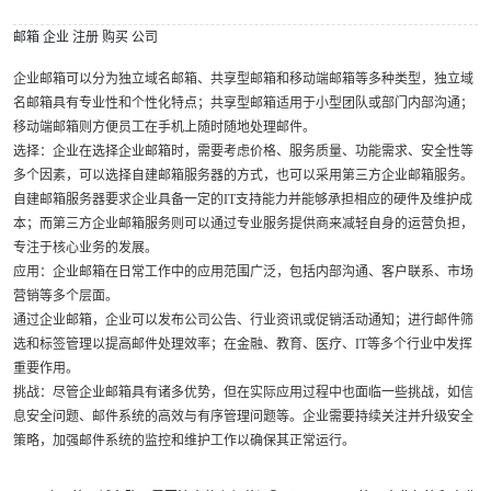
邮箱
企业
注册
购买
公司
企业邮箱可以分为独立域名邮箱、共享型邮箱和移动端邮箱等多种类型，独立域
名邮箱具有专业性和个性化特点；共享型邮箱适用于小型团队或部门内部沟通；
移动端邮箱则方便员工在手机上随时随地处理邮件。
选择：企业在选择企业邮箱时，需要考虑价格、服务质量、功能需求、安全性等
多个因素，可以选择自建邮箱服务器的方式，也可以采用第三方企业邮箱服务。
自建邮箱服务器要求企业具备一定的IT支持能力并能够承担相应的硬件及维护成
本；而第三方企业邮箱服务则可以通过专业服务提供商来减轻自身的运营负担，
专注于核心业务的发展。
应用：企业邮箱在日常工作中的应用范围广泛，包括内部沟通、客户联系、市场
营销等多个层面。
通过企业邮箱，企业可以发布公司公告、行业资讯或促销活动通知；进行邮件筛
选和标签管理以提高邮件处理效率；在金融、教育、医疗、IT等多个行业中发挥
重要作用。
挑战：尽管企业邮箱具有诸多优势，但在实际应用过程中也面临一些挑战，如信
息安全问题、邮件系统的高效与有序管理问题等。企业需要持续关注并升级安全
策略，加强邮件系统的监控和维护工作以确保其正常运行。