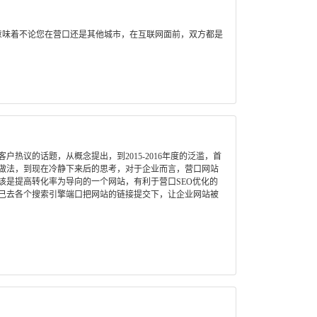
意味着不论您在营口还是其他城市，在互联网面前，双方都是
热议的话题，从概念提出，到2015-2016年度的泛滥，首
做法，到现在冷静下来后的思考，对于企业而言，营口网站
该是提高转化率为导向的一个网站，有利于营口SEO优化的
己去各个搜索引擎端口把网站的链接提交下，让企业网站被