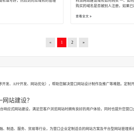
域名填写好，然后到对应域名的管理
科派网站建设域名如何购买 一、如何
购买的域名是否被别人注册，如果已被注..
查看全文
«
1
2
»
？
序开发、APP开发、网站优化），帮助您解决营口网站设计制作及推广等难题。定制
一网站建设？
跨平台响应式网站建设，满足您客户浏览网站时拥有良好的用户体验，同时也提升您营口
？
金融、制造、服务、贸易等行业，为营口企业定制适合的网站方案及平台型网站管理系