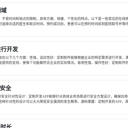
领域
，不受时间和地点的限制，具有方便、快捷、个性化的特点。以下是一些常见的在线
选择合适的医生和就诊时间。预约成功后，患者可以在预约时间前到医院取号并等待就
进行开发
现在以下几个方面：性强，适应性好：定制软件能够根据企业的特定需求进行开发，
提供的支持，使每个功能都符合企业的实际情况。易用性强，操作性好：定制软件的功
更安全
哪个更安全针对性设计：定制开发APP能够针对具体业务场景进行安全方案设计，确保
种针对性的设计可以大大降低安全漏洞的发生概率。源码掌握：定制开发的APP，其所
和时长