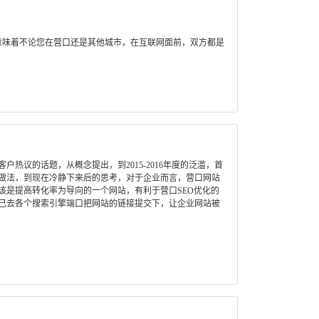
意味着不论您在营口还是其他城市，在互联网面前，双方都是
热议的话题，从概念提出，到2015-2016年度的泛滥，首
做法，到现在冷静下来后的思考，对于企业而言，营口网站
该是提高转化率为导向的一个网站，有利于营口SEO优化的
己去各个搜索引擎端口把网站的链接提交下，让企业网站被