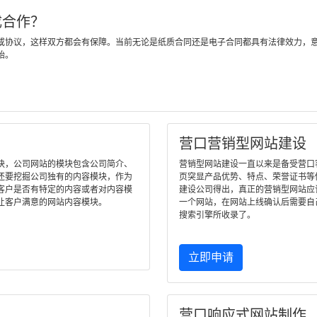
成合作？
或协议，这样双方都会有保障。当前无论是纸质合同还是电子合同都具有法律效力，
始。
营口营销型网站建设
块，公司网站的模块包含公司简介、
营销型网站建设一直以来是备受营口客户
还要挖掘公司独有的内容模块，作为
页突显产品优势、特点、荣誉证书等
客户是否有特定的内容或者对内容模
建设公司得出，真正的营销型网站应
让客户满意的网站内容模块。
一个网站，在网站上线确认后需要自
搜索引擎所收录了。
立即申请
营口响应式网站制作