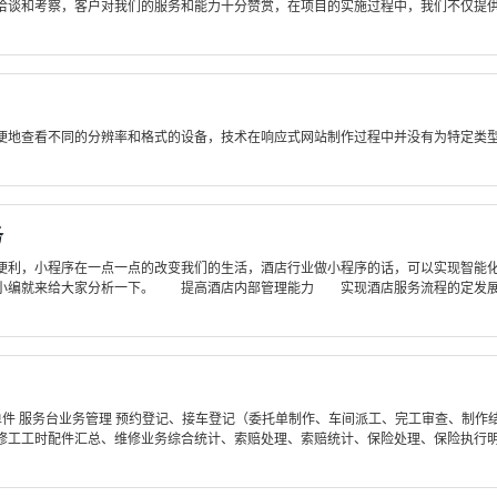
洽谈和考察，客户对我们的服务和能力十分赞赏，在项目的实施过程中，我们不仅提
方便地查看不同的分辨率和格式的设备，技术在响应式网站制作过程中并没有为特定类
务
利，小程序在一点一点的改变我们的生活，酒店行业做小程序的话，可以实现智能化
小编就来给大家分析一下。 提高酒店内部管理能力 实现酒店服务流程的定发展。
：
菜单件 服务台业务管理 预约登记、接车登记（委托单制作、车间派工、完工审查、制
工工时配件汇总、维修业务综合统计、索赔处理、索赔统计、保险处理、保险执行明细