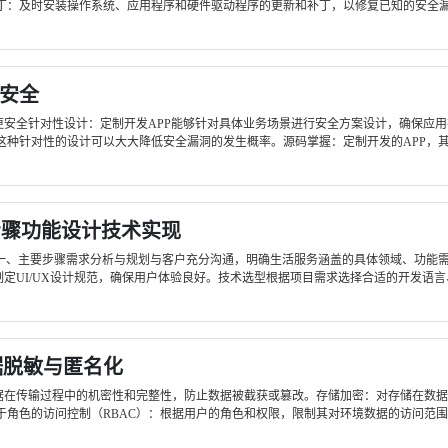
：及时安装操作系统、应用程序和硬件驱动程序的更新和补丁，以修复已知的安全漏洞
更安全
哪个更安全针对性设计：定制开发APP能够针对具体业务场景进行安全方案设计，确保
种针对性的设计可以大大降低安全漏洞的发生概率。源码掌握：定制开发的APP，其所
步骤功能设计技术实现
一、主要步骤需求分析与规划与客户充分沟通，明确生活服务涵盖的具体领域、功能需
定UI/UX设计规范，确保用户体验良好。技术选型根据项目需求选择合适的开发语言、框
据脱敏与匿名化
保数据在传输过程中的机密性和完整性，防止数据被截获或篡改。存储加密：对存储在数
角色的访问控制（RBAC）：根据用户的角色和权限，限制其对环境数据的访问范围，确