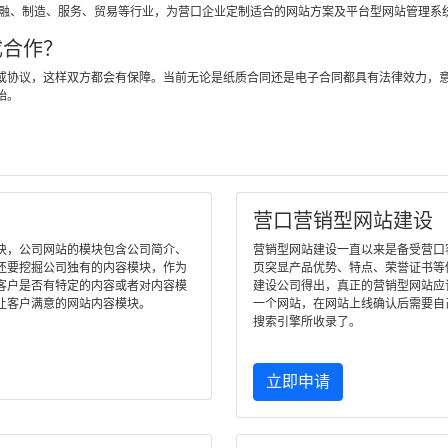
金融、制造、服务、贸易等行业，为营口企业定制适合的网站方案及平台型网站管理系
成合作？
或协议，这样双方都会有保障。当前无论是纸质合同还是电子合同都具有法律效力，
始。
营口营销型网站建设
块，公司网站的模块包含公司简介、
营销型网站建设一直以来是备受营口客户
还要挖掘公司独有的内容模块，作为
页突显产品优势、特点、荣誉证书等
客户是否有特定的内容或者对内容模
建设公司得出，真正的营销型网站应
让客户满意的网站内容模块。
一个网站，在网站上线确认后需要自
搜索引擎所收录了。
立即申请