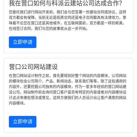
我在营口如何与科派云建站公司达成合作？
您委托我们进行网站开发前，我们会与您签署一份建站合同或协议，这样
双方都会有保障。当前无论是纸质合同还是电子合同都具有法律效力，意
味着不论您在营口还是其他城市，在互联网面前，双方都是一样的距离，
在线签订合同，我们与您的故事就从这一步开始。
立即申请
营口公司网站建设
在营口网站设计制作之前，首先要规划好整个网站的内容模块，公司网站
的模块包含公司简介、产品、新闻动态、联系我们等等，除了这些通用的
内容外，还要挖掘公司独有的内容模块，作为一家多年经验的营口网站建
设公司，网站制作前会询问营口客户是否有特定的内容或者对内容模块设
计这点有哪些想法或意见，这样方便我们的人员设计出让客户满意的网站
内容模块。
立即申请