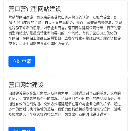
营口营销型网站建设
营销型网站建设一直以来是备受营口客户热议的话题，从概念提出，到
2015-2016年度的泛滥，首页突显产品优势、特点、荣誉证书等做法，到现
在冷静下来后的思考，对于企业而言，营口网站建设公司得出，真正的营
销型网站应该是提高转化率为导向的一个网站，有利于营口SEO优化的一
个网站，在网站上线确认后需要自己去各个搜索引擎端口把网站的链接提
交下，让企业网站被搜索引擎所收录了。
立即申请
营口网站建设
网站建设是以企业形象展示及创意为主，网站通过对企业的塑造、信息的
介绍，让浏览者熟悉企业的情况、了解营口企业所提供的产品和服务，并
通过有效的在线沟通、交流方式搭建起潜在客户与企业之间的桥梁。通过
多年的策划与执行经验的总结，我们力图将趋势前瞻性研究与设计、战略
及技术纳入一个多选择的整合途径，为导出行业的时代设计语言。