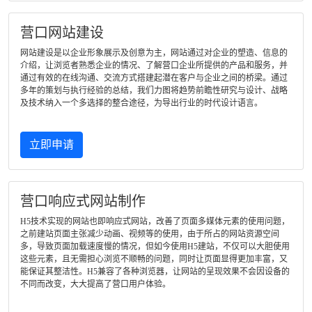
营口网站建设
网站建设是以企业形象展示及创意为主，网站通过对企业的塑造、信息的
介绍，让浏览者熟悉企业的情况、了解营口企业所提供的产品和服务，并
通过有效的在线沟通、交流方式搭建起潜在客户与企业之间的桥梁。通过
多年的策划与执行经验的总结，我们力图将趋势前瞻性研究与设计、战略
及技术纳入一个多选择的整合途径，为导出行业的时代设计语言。
立即申请
营口响应式网站制作
H5技术实现的网站也即响应式网站，改善了页面多媒体元素的使用问题，
之前建站页面主张减少动画、视频等的使用，由于所占的网站资源空间
多，导致页面加载速度慢的情况，但如今使用H5建站，不仅可以大胆使用
这些元素，且无需担心浏览不顺畅的问题，同时让页面显得更加丰富，又
能保证其整洁性。H5兼容了各种浏览器，让网站的呈现效果不会因设备的
不同而改变，大大提高了营口用户体验。