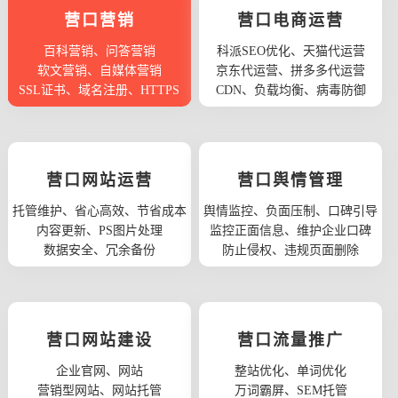
营口营销
营口电商运营
百科营销、问答营销
科派SEO优化、天猫代运营
软文营销、自媒体营销
京东代运营、拼多多代运营
SSL证书、域名注册、HTTPS
CDN、负载均衡、病毒防御
营口网站运营
营口舆情管理
托管维护、省心高效、节省成本
舆情监控、负面压制、口碑引导
内容更新、PS图片处理
监控正面信息、维护企业口碑
数据安全、冗余备份
防止侵权、违规页面删除
营口网站建设
营口流量推广
企业官网、网站
整站优化、单词优化
营销型网站、网站托管
万词霸屏、SEM托管