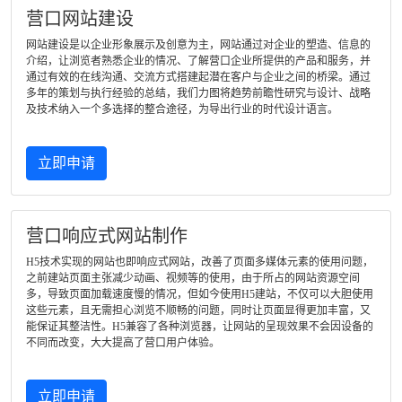
营口网站建设
网站建设是以企业形象展示及创意为主，网站通过对企业的塑造、信息的
介绍，让浏览者熟悉企业的情况、了解营口企业所提供的产品和服务，并
通过有效的在线沟通、交流方式搭建起潜在客户与企业之间的桥梁。通过
多年的策划与执行经验的总结，我们力图将趋势前瞻性研究与设计、战略
及技术纳入一个多选择的整合途径，为导出行业的时代设计语言。
立即申请
营口响应式网站制作
H5技术实现的网站也即响应式网站，改善了页面多媒体元素的使用问题，
之前建站页面主张减少动画、视频等的使用，由于所占的网站资源空间
多，导致页面加载速度慢的情况，但如今使用H5建站，不仅可以大胆使用
这些元素，且无需担心浏览不顺畅的问题，同时让页面显得更加丰富，又
能保证其整洁性。H5兼容了各种浏览器，让网站的呈现效果不会因设备的
不同而改变，大大提高了营口用户体验。
立即申请