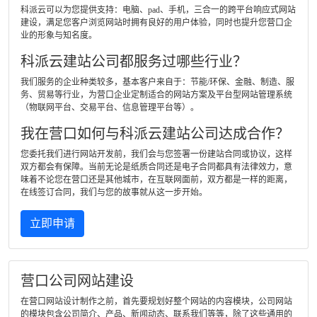
科派云可以为您提供支持：电脑、pad、手机，三合一的跨平台响应式网站
建设，满足您客户浏览网站时拥有良好的用户体验，同时也提升您营口企
业的形象与知名度。
科派云建站公司都服务过哪些行业？
我们服务的企业种类较多，基本客户来自于：节能/环保、金融、制造、服
务、贸易等行业，为营口企业定制适合的网站方案及平台型网站管理系统
（物联网平台、交易平台、信息管理平台等）。
我在营口如何与科派云建站公司达成合作？
您委托我们进行网站开发前，我们会与您签署一份建站合同或协议，这样
双方都会有保障。当前无论是纸质合同还是电子合同都具有法律效力，意
味着不论您在营口还是其他城市，在互联网面前，双方都是一样的距离，
在线签订合同，我们与您的故事就从这一步开始。
立即申请
营口公司网站建设
在营口网站设计制作之前，首先要规划好整个网站的内容模块，公司网站
的模块包含公司简介、产品、新闻动态、联系我们等等，除了这些通用的